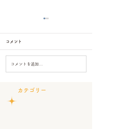
コメント
コメントを追加…
令和8年度（2026年度）
草津市指定ごみ
特定非営利活動法人きら
売・引き換えを
ら 通常総会を開催しま
ます！
カテゴリー
した。