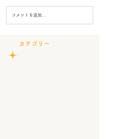
きららの旗をつくろう🚩
ひまわりが咲きま
コメントを追加…
カテゴリー