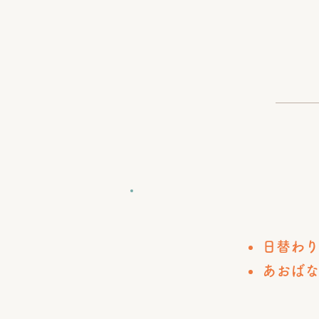
​日替わ
​あおば